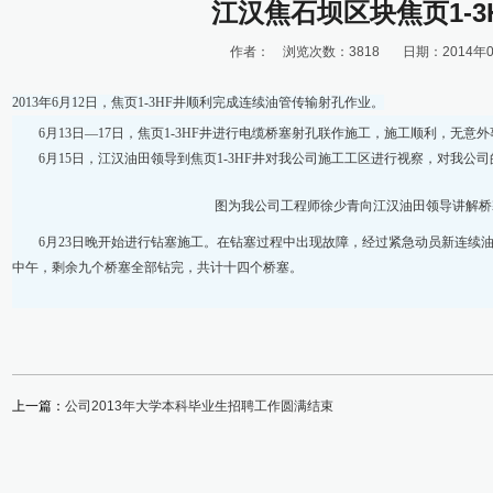
江汉焦石坝区块焦页1-3
作者： 浏览次数：3818 日期：2014年05月
2013年6月12日，焦页1-3HF井顺利完成连续油管传输射孔作业。
6月13日—17日，焦页1-3HF井进行电缆桥塞射孔联作施工，施工顺利，无意外
6月15日，江汉油田领导到焦页1-3HF井对我公司施工工区进行视察，对我公
图为我公司工程师徐少青向江汉油田领导讲解桥
6月23日晚开始进行钻塞施工。在钻塞过程中出现故障，经过紧急动员新连续油管
中午，剩余九个桥塞全部钻完，共计十四个桥塞。
上一篇：
公司2013年大学本科毕业生招聘工作圆满结束